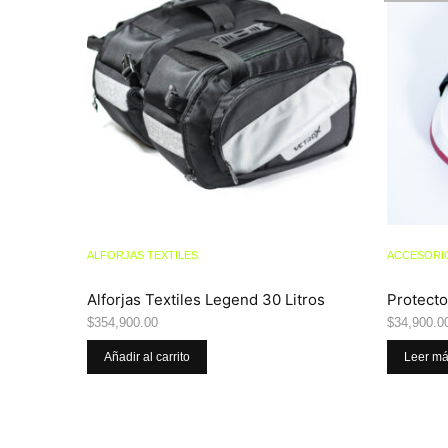
ALFORJAS TEXTILES
ACCESORI
Alforjas Textiles Legend 30 Litros
Protecto
$
354,900.00
$
34,900.0
Añadir al carrito
Leer m