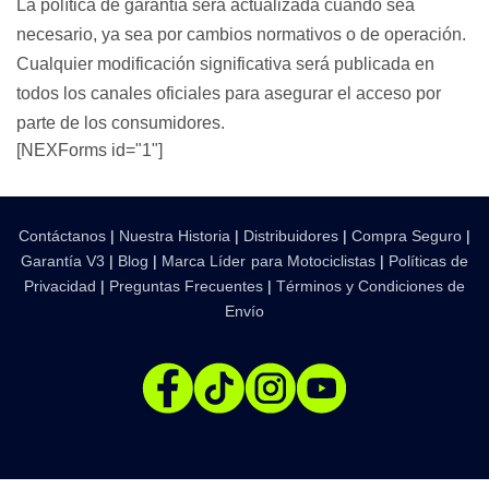
La política de garantía será actualizada cuando sea
necesario, ya sea por cambios normativos o de operación.
Cualquier modificación significativa será publicada en
todos los canales oficiales para asegurar el acceso por
parte de los consumidores.
[NEXForms id="1"]
Contáctanos
|
Nuestra Historia
|
Distribuidores
|
Compra Seguro
|
Garantía V3
|
Blog
|
Marca Líder para Motociclistas
|
Políticas de
Privacidad
|
Preguntas Frecuentes
|
Términos y Condiciones de
Envío