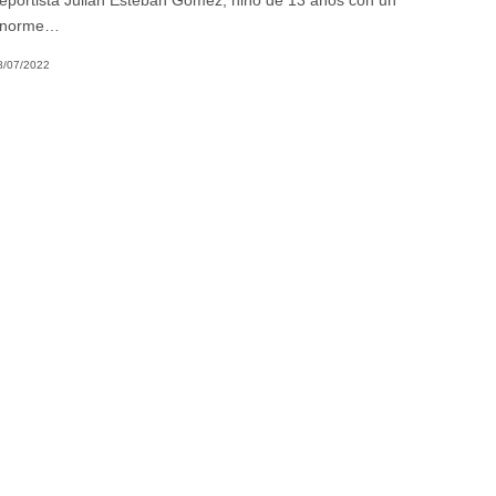
eportista Julián Esteban Gómez, niño de 13 años con un
norme…
8/07/2022