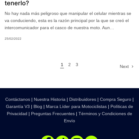
tenerlo?
No hay nada más peligroso que manipular el celular mientras se
va conduciendo, esta es la razón principal por la que se creó el
intercomunicador para el casco de nuestra moto. Aun…
25/02/2022
1
2
3
Next
Contáctanos
|
Nuestra Historia
|
Distribuidores
|
Compra Seguro
|
Garantía V3
|
Blog
|
Marca Líder para Motociclistas
|
Políticas de
Privacidad
|
Preguntas Frecuentes
|
Términos y Condiciones de
Envío