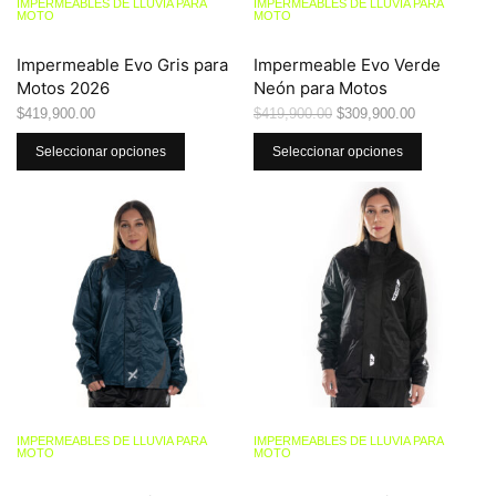
IMPERMEABLES DE LLUVIA PARA
IMPERMEABLES DE LLUVIA PARA
MOTO
MOTO
Impermeable Evo Gris para
Impermeable Evo Verde
Motos 2026
Neón para Motos
El precio
El precio
$
419,900.00
$
309,900.00
$
419,900.00
original era:
actual es:
$419,900.00.
$309,900.
Seleccionar opciones
Seleccionar opciones
IMPERMEABLES DE LLUVIA PARA
IMPERMEABLES DE LLUVIA PARA
MOTO
MOTO