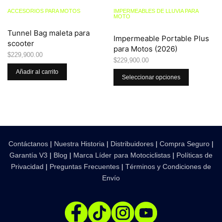
ACCESORIOS PARA MOTOS
IMPERMEABLES DE LLUVIA PARA
MOTO
Tunnel Bag maleta para
Impermeable Portable Plus
scooter
para Motos (2026)
$
229,900.00
$
229,900.00
Añadir al carrito
Seleccionar opciones
Contáctanos
|
Nuestra Historia
|
Distribuidores
|
Compra Seguro
|
Garantía V3
|
Blog
|
Marca Líder para Motociclistas
|
Políticas de
Privacidad
|
Preguntas Frecuentes
|
Términos y Condiciones de
Envío