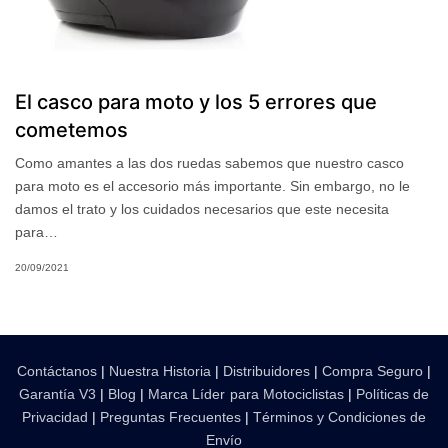
El casco para moto y los 5 errores que
cometemos
Como amantes a las dos ruedas sabemos que nuestro casco
para moto es el accesorio más importante. Sin embargo, no le
damos el trato y los cuidados necesarios que este necesita
para…
20/09/2021
Contáctanos
|
Nuestra Historia
|
Distribuidores
|
Compra Seguro
|
Garantía V3
|
Blog
|
Marca Líder para Motociclistas
|
Políticas de
Privacidad
|
Preguntas Frecuentes
|
Términos y Condiciones de
Envío